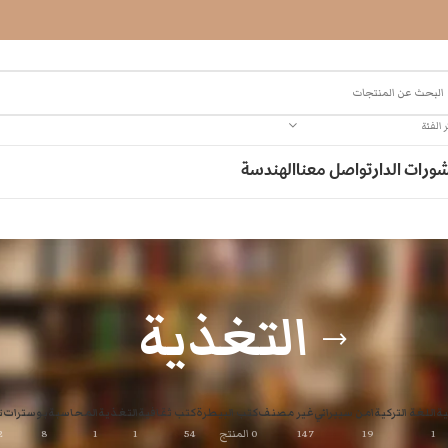
 الفئة
ورات الدار
تواصل معنا
الهندسة
التغذية
ية
اللغة التركية
امن سيبراني
غير مصنف
كتب البيطرة
كتب ثقافية
التغذية
المحاسبة
بوسترات
ت
1
19
147
0 المنتج
54
1
1
8
2