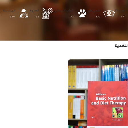
صيدلة
التمريض
الطب البيطري
العلوم
الهندسة
159
45
32
132
67
لتغذية