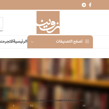
اختر
الرئيسية
المتجر
منش
تصفح التصنيفات
NON-SURGICAL COSMETIC PROCEDURES
الكتب القانونية
اللغة الالمان
2
52
29