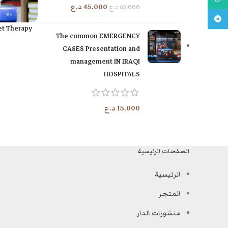
45.000
د.ع
65.000
د.ع
تليجرام
iet Therapy
إضافة إلى السلة
The common EMERGENCY
CASES Presentation and
management IN IRAQI
HOSPITALS
15.000
د.ع
الصفحات الرئيسية
الرئيسية
المتجر
منشورات الدار