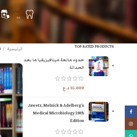
أسنان
85
TOP RATED PRODUCTS
الرئيسية
ا
حدود مائعة ميتافيزيقيا ما بعد
الحداثة
15.000
د.ع
Jawetz, Melnick & Adelberg’s
فيسبوك
Medical Microbiology 28th
Edition
انستجرام
واتس اب