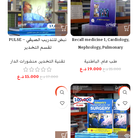
Recall medicine 1, Cardiology,
PULSE – نبض للتدريب الصيفي
Nephrology, Pulmonary
لقسم التخدير
طب عام
,
الباطنية
تقنية التخدير
,
منشورات الدار
19.000
د.ع
25.000
د.ع
15.000
د.ع
17.000
د.ع
-44%
-25%
بيعت كلها