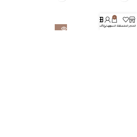
0
المتجر
المفضلة
سلة التسوق
حسابي
الأقسام
FIRST AID USMLE STEP 1 2021
Surgery Death note medical
review First edition 2023
باطنية
طب عام
,
الجراحة
,
منشورات
15.000
د.ع
55.000
د.ع
الدار
25.000
د.ع
40.000
د.ع
-15%
-19%
Harrison Principles of Internal
Nelson Textbook of pediatric
Medicine 21st edition 5
21st edition 5 volumes