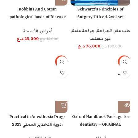
Robbins And Cotran
Schwartz’s Principles of
pathological basis of Disease
Surgery 11th ed. 2vol set
9th ed 2Vol
طب عام
,
الجراحة
,
جراحة عامة
,
أمراض
,
الأنسجة
غير مصنف
25.000
د.ع
45.000
د.ع
75.000
د.ع
100.000
د.ع
-45%
-67%
بيعت كلها
Practical in Anesthesia Drugs
Oxford Handbook Package for
dentistry – ORIGINAL
2023 ادوية التخدير العملي