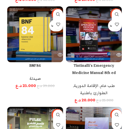
-36%
-20%
بيعت كلها
بيعت كلها
BNF84
Tintinalli’s Emergency
Medicine Manual 8th ed
صيدلة
طب عام
,
الإقامة الدورية
,
25.000
د.ع
39.000
د.ع
الطوارئ
,
باطنية
20.000
د.ع
25.000
د.ع
-12%
-24%