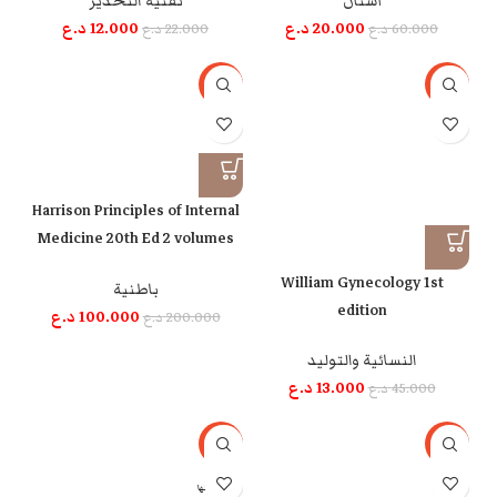
أسنان
تقنية التخدير
20.000
د.ع
12.000
د.ع
60.000
د.ع
22.000
د.ع
-50%
-71%
Harrison Principles of Internal
Medicine 20th Ed 2 volumes
set
William Gynecology 1st
باطنية
edition
100.000
د.ع
200.000
د.ع
النسائية والتوليد
13.000
د.ع
45.000
د.ع
-73%
-38%
بيعت كلها