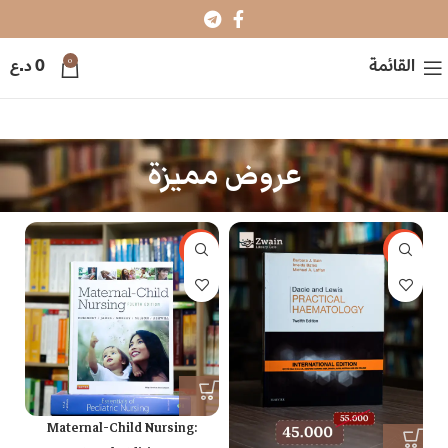
0
القائمة
0
د.ع
عروض مميزة
-18%
-18%
Maternal-Child Nursing: