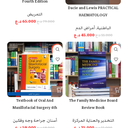
Fourth Edition
Dacie and Lewis PRACTICAL
التمريض
HAEMATOLOGY
65.000
د.ع
79.000
د.ع
الباطنية
,
أمراض الدم
45.000
د.ع
55.000
د.ع
-13%
-55%
Textbook of Oral And
The Family Medicine Board
Maxillofacial Surgery 4th
Review Book
Edition
التخدير والعناية المركزة
أسنان
,
جراحة وجه وفكين
25.000
د.ع
59.000
د.ع
55.000
د.ع
68.000
د.ع