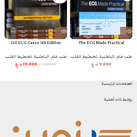
150 ECG Cases 5th Edition
The ECG Made Practical
طب عام
,
الباطنية
,
تخطيط القلب
طب عام
,
الباطنية
,
تخطيط القلب
9.000
د.ع
19.000
د.ع
25.000
د.ع
الصفحات الرئيسية
روابط ذات أهمية