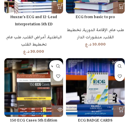
Huszar’s ECG and 12-Lead
ECG from basic to pro
Interpretation 5th ED
طب عام
,
الإقامة الدورية
,
تخطيط
القلب
,
منشورات الدار
الباطنية
,
أمراض القلب
,
طب عام
,
10.000
د.ع
تخطيط القلب
30.000
د.ع
بيعت كلها
150 ECG Cases 5th Edition
ECG BADGE CARDS