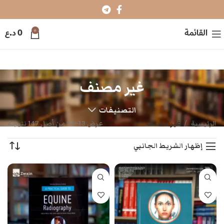
0
القائمة
0
د.ع
غير مصنف
التصنيفات
الرئيسية
غير مصنف
عرض 13–24 من أصل 147 نتيجة
إظهار الشريط الجانبي