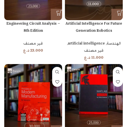
Engineering Circuit Analysis –
Artificial Intelligence For Future
8th Edition
Generation Robotics
الهندسة
,
artificial intelligence
,
غير مصنف
غير مصنف
23.000
د.ع
11.000
د.ع