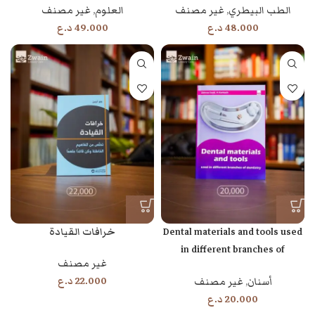
الطب البيطري
,
غير مصنف
العلوم
,
غير مصنف
48.000
د.ع
49.000
د.ع
Dental materials and tools used
خرافات القيادة
in different branches of
غير مصنف
dentistry
22.000
د.ع
أسنان
,
غير مصنف
20.000
د.ع