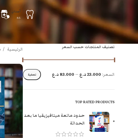
أسنان
85
تصنيف المنتجات حسب السعر
الرئيسية
ط
السعر:
23.000 د.ع
—
83.000 د.ع
تصفية
TOP RATED PRODUCTS
حدود مائعة ميتافيزيقيا ما بعد
الحداثة