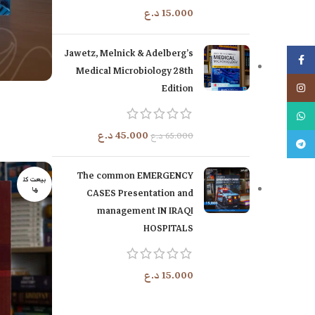
15.000
د.ع
Jawetz, Melnick & Adelberg’s
فيسبوك
Medical Microbiology 28th
Edition
انستجرام
إضافة إلى السلة
واتس اب
45.000
د.ع
65.000
د.ع
تليجرام
The common EMERGENCY
بيعت كل
ها
CASES Presentation and
management IN IRAQI
HOSPITALS
15.000
د.ع