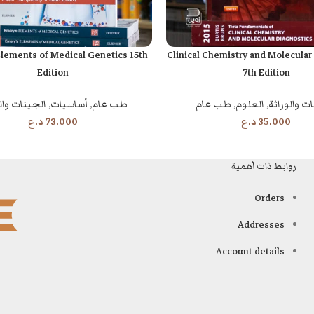
lements of Medical Genetics 15th
Clinical Chemistry and Molecular
إضافة إلى السلة
Edition
7th Edition
ت والوراثة
,
العلوم
,
طب عام
طب عام
,
أساسيات
,
الجينات وال
35.000
د.ع
73.000
د.ع
روابط ذات أهمية
Orders
Addresses
Account details