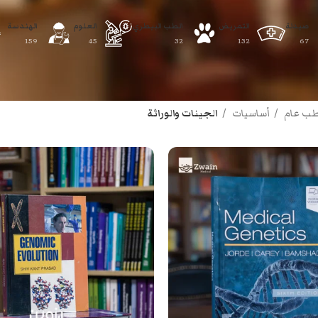
صيدلة
التمريض
الطب البيطري
العلوم
الهندسة
159
45
32
132
67
ب عام
أساسيات
الجينات والوراثة