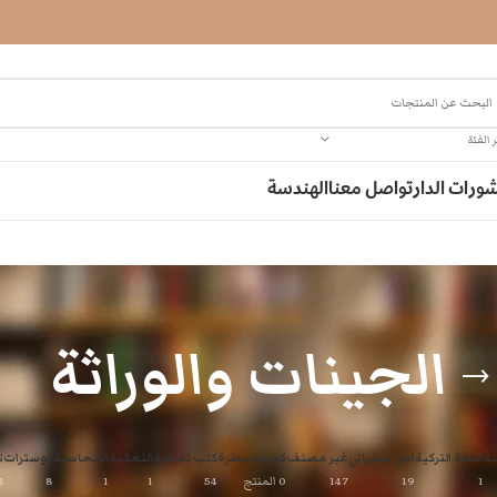
 الفئة
ورات الدار
تواصل معنا
الهندسة
الجينات والوراثة
ية
اللغة التركية
امن سيبراني
غير مصنف
كتب البيطرة
كتب ثقافية
التغذية
المحاسبة
بوسترات
ت
1
19
147
0 المنتج
54
1
1
8
2