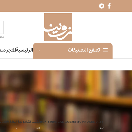
اختر
الرئيسية
المتجر
منش
تصفح التصنيفات
NON-SURGICAL COSMETIC PROCEDURES
الكتب القانونية
اللغة الالمان
2
52
29