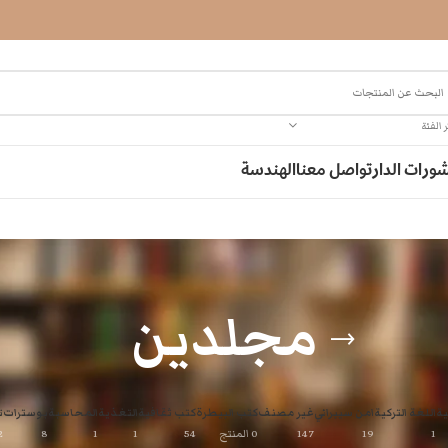
 الفئة
ورات الدار
تواصل معنا
الهندسة
مجلدين
ية
اللغة التركية
امن سيبراني
غير مصنف
كتب البيطرة
كتب ثقافية
التغذية
المحاسبة
بوسترات
ت
1
19
147
0 المنتج
54
1
1
8
2