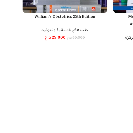
William’s Obstetrics 25th Edition
Mo
إضافة إلى السلة
A
طب عام
,
النسائية والتوليد
ركزة
25.000
د.ع
50.000
د.ع