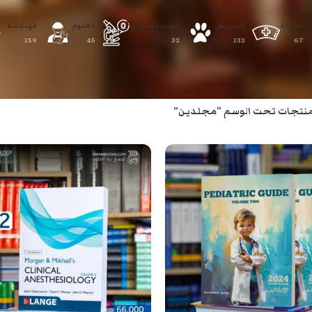
صيدلة
التمريض
الطب البيطري
العلوم
الهندسة
159
45
32
132
67
نتجات تحت الوسم “مجلدين”