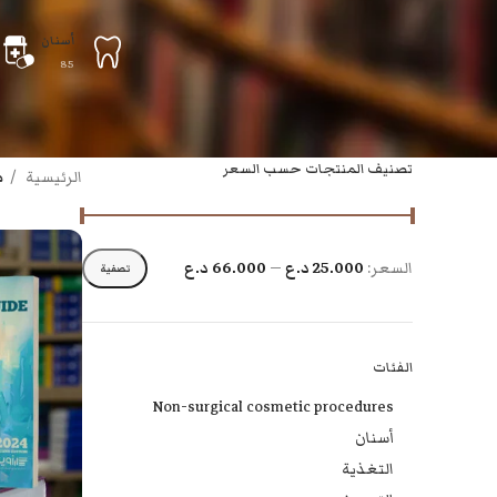
أسنان
85
تصنيف المنتجات حسب السعر
الرئيسية
م
السعر:
25.000 د.ع
—
66.000 د.ع
تصفية
الفئات
Non-surgical cosmetic procedures
أسنان
التغذية