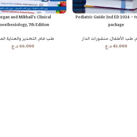
rgan and Mikhail’s Clinical
Pediatric Guide 2nd ED 2024 – 
إضافة إلى السلة
nesthesiology, 7th Edition
package
,
طب الأطفال
,
منشورات الدار
طب عام
,
التخدير والعناية الم
45.000
د.ع
66.000
د.ع