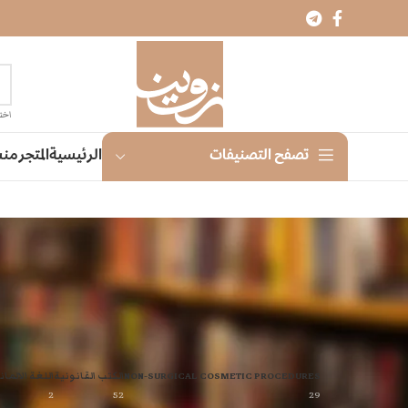
اختر
الرئيسية
المتجر
منش
تصفح التصنيفات
NON-SURGICAL COSMETIC PROCEDURES
الكتب القانونية
اللغة الالمان
2
52
29