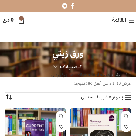
0
القائمة
0
د.ع
ورق زيتي
التصنيفات
الرئيسية
منتجات تحت الوسم “ورق زيتي”
عرض 13–24 من أصل 186 نتيجة
إظهار الشريط الجانبي