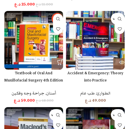
25.000
د.ع
55.000
د.ع
بيعت كلها
-13%
Textbook of Oral And
Accident & Emergency: Theory
Maxillofacial Surgery 4th Edition
into Practice
الطوارئ
,
طب عام
أسنان
,
جراحة وجه وفكين
49.000
د.ع
59.000
د.ع
68.000
د.ع
بيعت كلها
بيعت كلها