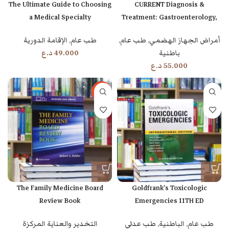
The Ultimate Guide to Choosing
CURRENT Diagnosis &
a Medical Specialty
Treatment: Gastroenterology,
Hepatology, & Endoscopy 3RD
طب عام
,
الإقامة الدورية
أمراض الجهاز الهضمي
,
طب عام
,
ED
49.000
د.ع
باطنية
55.000
د.ع
-55%
The Family Medicine Board
Goldfrank’s Toxicologic
Review Book
Emergencies 11TH ED
طب عام
,
الباطنية
,
طب عدلي
التخدير والعناية المركزة