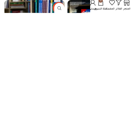
0
-8%
المتجر
الفلاتر
المفضلة
سلة التسوق
حسابي
الأقسام
بيعت كلها
Davidson’s Principles and
HOW IT WORKS – THE HUMAN
Practice of Medicine 24th
BODY
Edition – 2023
طب عام
,
أساسيات
,
العلوم
طب عام
,
الباطنية
11.000
د.ع
55.000
د.ع
60.000
د.ع
بيعت كلها
بيعت كلها