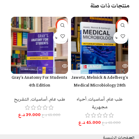
منتجات ذات صلة
-53%
-40%
-31%
بيعت كلها
بيعت كلها
t
Gray’s Anatomy For Students
Jawetz, Melnick & Adelberg’s
th
4th Edition
Medical Microbiology 28th
Edition
طب عام
,
أساسيات
,
التشريح
طب عام
,
أساسيات
,
أحياء
الج
مجهرية
39.000
د.ع
65.000
د.ع
0
45.000
د.ع
65.000
د.ع
الصفحات الرئيسية