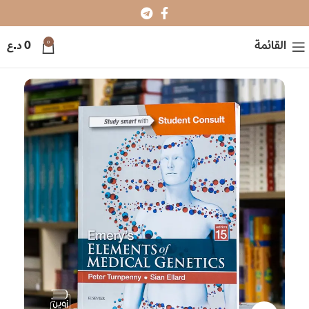
0
القائمة
0
د.ع