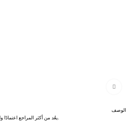
اضغط للتكبير
الوصف
يعُد من أكثر المراجع اعتمادًا وانتشارًا بين طلبة الهندسة، لما يقدمه من شرح متكامل ودقيق لمفاهيم الرسم الهندسي، مع تركيز خاص على المستويات والأجسام الصلبة.