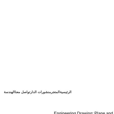
الرئيسية
المتجر
منشورات الدار
تواصل معنا
الهندسة
Engineering Drawing: Plane and