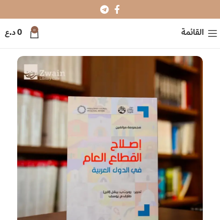
0
القائمة
0
د.ع