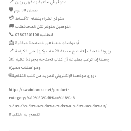
📍 متوفر في مكتبة ومقهى زوين
🛡 ضمان 30 يوم
💳 متوفر الشراء بنظام الأقساط
🚚 التوصيل متوفر لكل المحافظات
📞 للطلب: 07807201108
📩 أو تواصلوا معنا عبر الصفحة مباشرة
📍 زورونا: النجف | تقاطع مدينة الألعاب ركن | حي الكرامة
✉️ راسلنا إذا ترغب بطباعة أي كتاب تحتاجه بجودة عالية
ومواصفات مميزة.
🌐زورو موقعنا الإلكتروني للمزيد من كتب الثقافية :
https://zwainbooks.net/product-
category/%d9%83%d8%aa%d8%a8-
%d8%ab%d9%82%d8%a7%d9%81%d9%8a%d8%a9/
#تنصح_به_الكتب