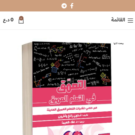
0
القائمة
0
د.ع
بيعت كلها