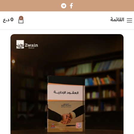
0
القائمة
0
د.ع