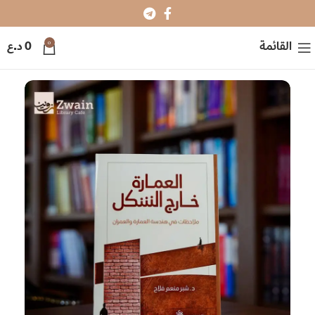
0
القائمة
0
د.ع