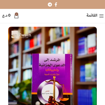
0
القائمة
0
د.ع