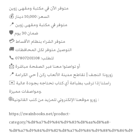
متوفر الآن في مكتبة ومقهى زوين
💰 السعر: 10,000 دينار
📍 متوفر في مكتبة ومقهى زوين
🛡 ضمان 30 يوم
💳 متوفر الشراء بنظام الأقساط
🚚 التوصيل متوفر لكل المحافظات
📞 للطلب: 07807201108
📩 أو تواصلوا معنا عبر الصفحة مباشرة
📍 زورونا: النجف | تقاطع مدينة الألعاب ركن | حي الكرامة
✉️ راسلنا إذا ترغب بطباعة أي كتاب تحتاجه بجودة عالية
ومواصفات مميزة.
🌐زورو موقعنا الإلكتروني للمزيد من كتب القانونية :
https://zwainbooks.net/product-
category/%d8%a7%d9%84%d9%83%d8%aa%d8%a8-
%d8%a7%d9%84%d9%82%d8%a7%d9%86%d9%88%d9%86%d9