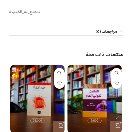
#تنصح_به_الكتب
مراجعات (0)
منتجات ذات صلة