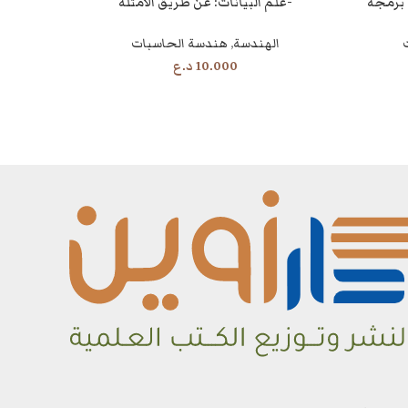
 برمجة
علم البيانات: عن طريق الامثلة-
قراءة المزيد
الهندسة
,
هندسة الحاسبات
10.000
د.ع