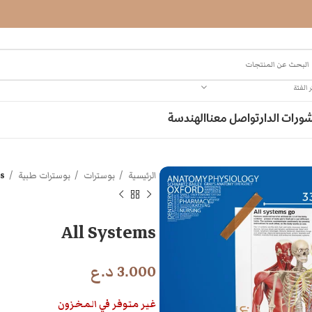
 الفئة
ورات الدار
تواصل معنا
الهندسة
الرئيسية
بوسترات
بوسترات طبية
ms
All Systems
3.000
د.ع
غير متوفر في المخزون