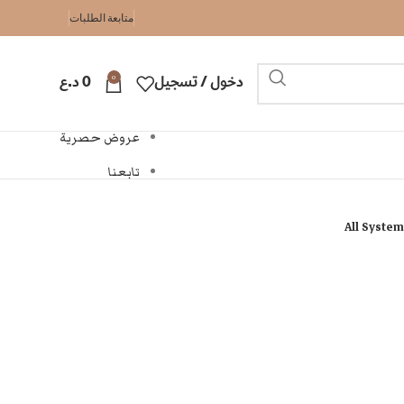
متابعة الطلبات
0
دخول / تسجيل
0
د.ع
عروض حصرية
تابعنا
All Syste