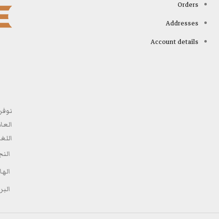
Orders
Addresses
Account details
نوفر
العا
اللغ
الن
الهاتف: 8
البريد: oks.net