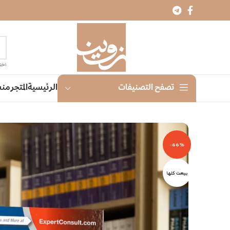
اختر
الرئيسية
المتجر
منش
تصفح التصنيفات
-66%
بيعت كلها