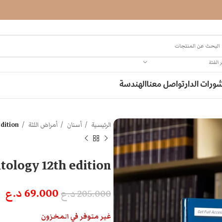
 الفئة
ورات الدار
تواصل معنا
الهندسة
الرئيسية
أسنان
أمراض اللثة
edition
tology 12th edition
69.000
د.ع
205.000
د.ع
غير متوفر في المخزون