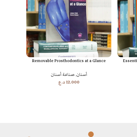
e and
Removable Prosthodontics at a Glance
Essenti
إضافة إلى السلة
إضافة إلى السل
y
أسنان
,
صناعة أسنان
12.000
د.ع