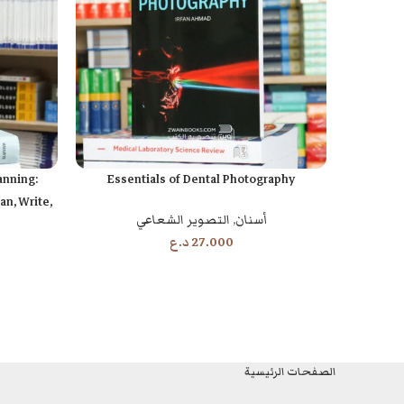
anning:
Essentials of Dental Photography
إضافة إلى السلة
إضافة إلى السل
an, Write,
أسنان
,
التصوير الشعاعي
e Project
27.000
د.ع
الصفحات الرئيسية