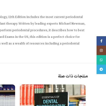
ology, 12th Edition includes the most current periodontal
plant therapy. Written by leading experts Michael Newman,
o perform periodontal procedures, it describes how to best
 Exams in the US, this edition is a perfect choice for
فيسبوك
 well as a wealth of resources including a periodontal
انستجرام
واتس اب
تليجرام
منتجات ذات صلة