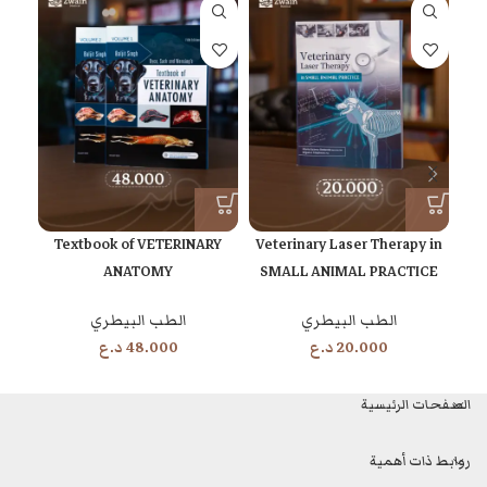
f
Textbook of VETERINARY
Veterinary Laser Therapy in
ANATOMY
SMALL ANIMAL PRACTICE
الطب البيطري
الطب البيطري
غي
20.000
د.ع
48.000
د.ع
الصفحات الرئيسية
روابط ذات أهمية