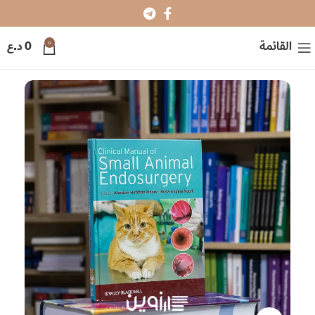
0
القائمة
0
د.ع