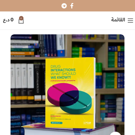
0
القائمة
0
د.ع