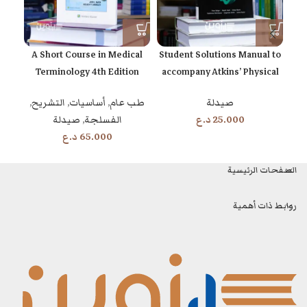
2th
A Short Course in Medical
Student Solutions Manual to
Terminology 4th Edition
accompany Atkins’ Physical
Chemistry 11th edition
طب عام
,
أساسيات
,
التشريح
,
صيدلة
الفسلجة
,
صيدلة
25.000
د.ع
65.000
د.ع
الصفحات الرئيسية
روابط ذات أهمية