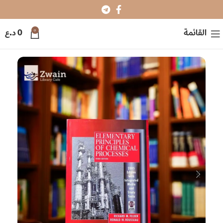
0
القائمة
0
د.ع