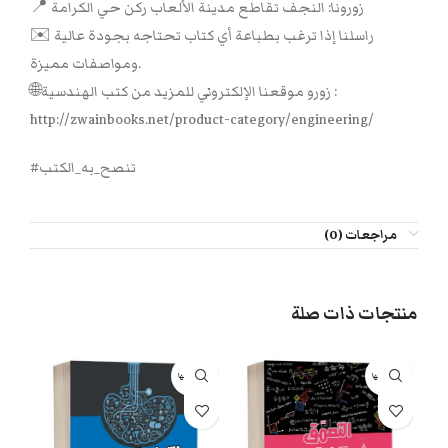
📍 زورونا: النجف تقاطع مدينة الألعاب ركن حي الكرامة
✉️ راسلنا إذا ترغب بطباعة أي كتاب تحتاجه بجودة عالية
ومواصفات مميزة.
🌐زورو موقعنا الإلكتروني للمزيد من كتب الهندسية :
http://zwainbooks.net/product-category/engineering/
#تنصح_به_الكتب
مراجعات (0)
منتجات ذات صلة
بيعت كلها
بيعت كلها
بيعت 