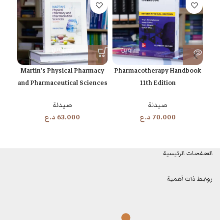
ion
Martin’s Physical Pharmacy
Pharmacotherapy Handbook
and Pharmaceutical Sciences
11th Edition
تح
7th Edition
صيدلة
أ
صيدلة
70.000
د.ع
63.000
د.ع
0
الصفحات الرئيسية
روابط ذات أهمية