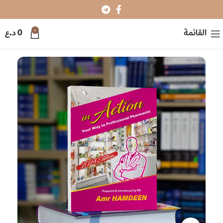
0
القائمة
0
د.ع