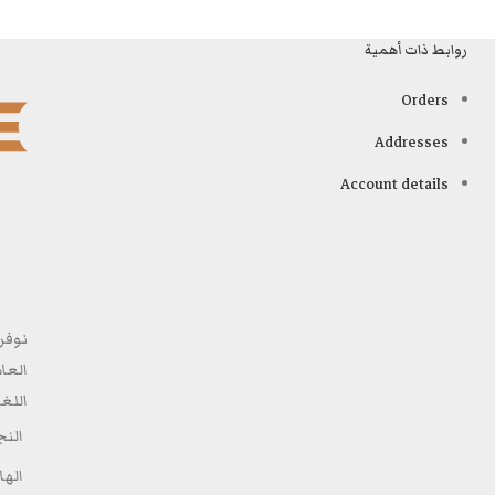
روابط ذات أهمية
Orders
Addresses
Account details
نوفر
العا
اللغ
الن
الهاتف: 8