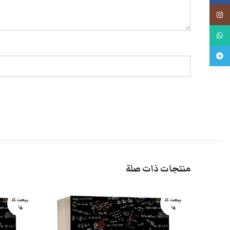
انستجرام
واتس اب
تليجرام
منتجات ذات صلة
بيعت كل
بيعت كل
ها
ها