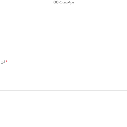
مراجعات (0)
الحقول الإلزامية مشار إليها بـ
لن 
*