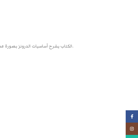
الكتاب يشرح أساسيات الدرونز بصورة عملية وواضحة، مع شرح يساعدك على التعرّف على طريقة عملها، ومكوّناتها، وكيفية بناء وتخصيص طائرتك الرباعية الخاصة خطوة بخطوة.
فيسبوك
انستجرام