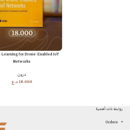
 Learning for Drone-Enabled IoT
إضافة إلى السلة
Networks
درون
18.000
د.ع
روابط ذات أهمية
Orders