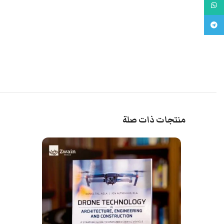
واتس اب
تليجرام
منتجات ذات صلة
إضافة إلى السل