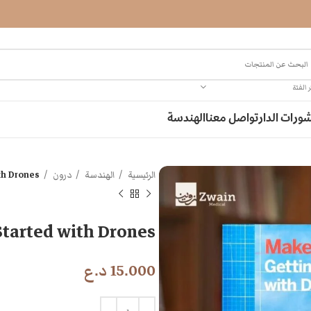
 الفئة
ورات الدار
تواصل معنا
الهندسة
الرئيسية
الهندسة
درون
th Drones
Started with Drones
15.000
د.ع