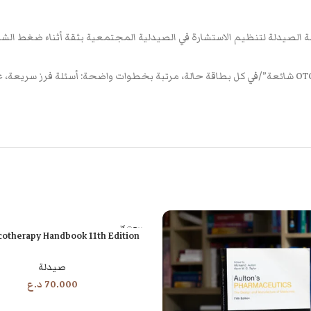
بة الصيدلة لتنظيم الاستشارة في الصيدلية المجتمعية بثقة أثناء ضغط ا
بيعت كل
otherapy Handbook 11th Edition
قراءة المزيد
ها
صيدلة
70.000
د.ع