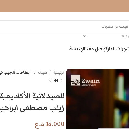
 الفئة
ورات الدار
تواصل معنا
الهندسة
الرئيسية
صيدلة
” بطاقات الجيب في ال OTC ” للصيدلانية الأكاديمية زينب م
زينب مصطفى ابراهي
15.000
د.ع