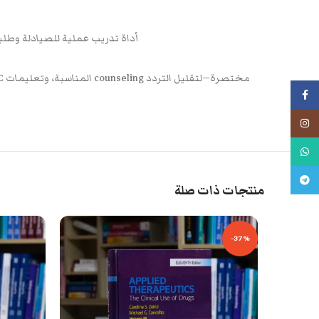
أداة تدريب عملية للصيادلة وطل
فيسبوك
انستجرام
واتس اب
تليجرام
منتجات ذات صلة
-37%