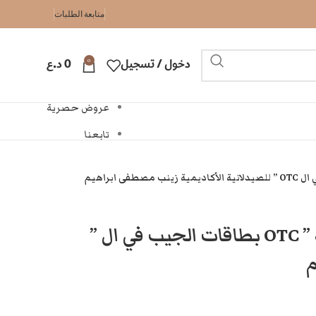
متابعة الطلبات
0
دخول / تسجيل
0
د.ع
عروض حصرية
تابعنا
صطفى ابراهيم
” بطاقات الجيب في ال OTC ” للصيدلانية الأكاديمية
م