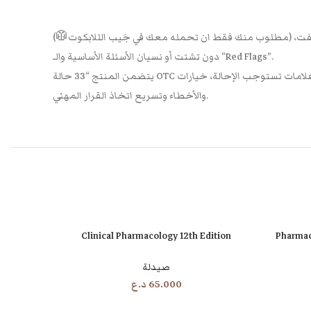
لشفت، (مطلوب منك فقط ان تحمله معك في جَيب الللابكوت🥼)
دون تشتت أو نسيان الأسئلة الأساسية والـ “Red Flags”.
يتضمن المنتج “33 حالة OTC شائعة”/في كل بطاقة حالة، مرتبة بخطوات واضحة: أسئلة فرز سريعة، علامات تستوجب الإحالة، خيارات OTC المناسبة، وتعليمات counseling مختصرة—لتقليل التردد
والأخطاء وتسريع اتخاذ القرار المهني.
Clinical Pharmacology 12th Edition
Pharmac
إضافة إلى السلة
صيدلة
65.000
د.ع