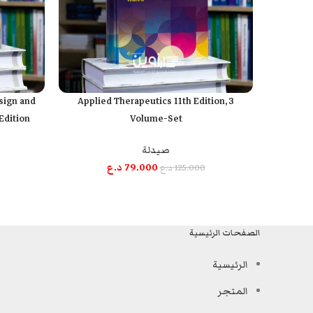
sign and
Applied Therapeutics 11th Edition, 3
إضافة إلى السلة
إضافة إلى السل
Edition
Volume-Set
صيدلة
79.000
د.ع
125.000
د.ع
الصفحات الرئيسية
الرئيسية
المتجر