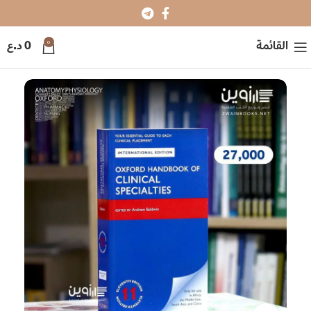
0
القائمة
0
د.ع