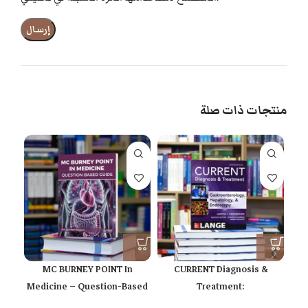
منتجات ذات صلة
and
MC BURNEY POINT In
CURRENT Diagnosis &
024
Medicine – Question-Based
Treatment:
Guide
Gastroenterology,