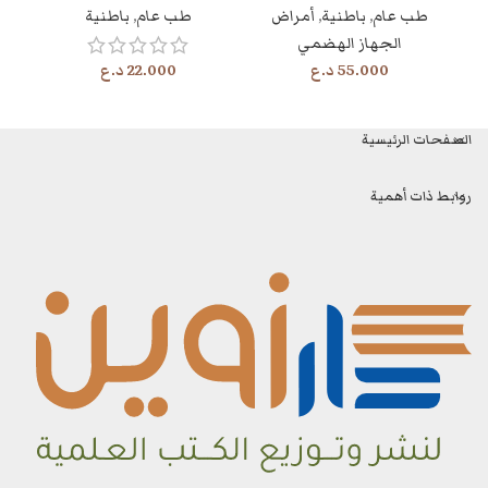
طب عام
,
باطنية
,
أمراض
طب عام
,
باطنية
Hepatology, & Endoscopy
الجهاز الهضمي
3RD ED
55.000
د.ع
22.000
د.ع
الصفحات الرئيسية
روابط ذات أهمية