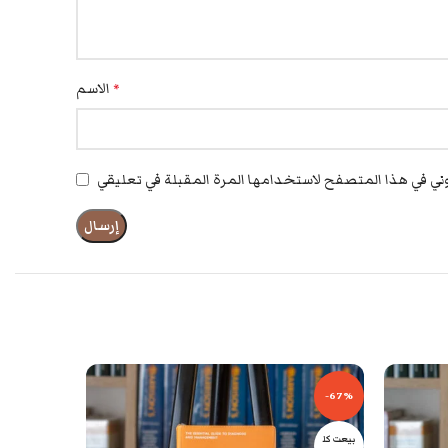
الاسم
*
بيعت كل
-67%
ها
بيعت كل