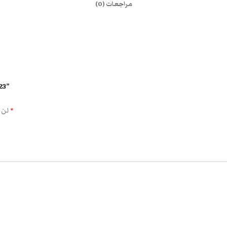
مراجعات (0)
كن أ
الحقول الإلزامية مشار إليها بـ
لن 
*