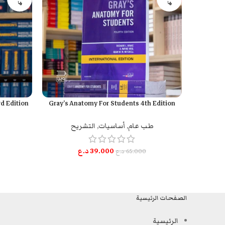
ها
ها
d Edition
Gray’s Anatomy For Students 4th Edition
قراءة المزيد
قراءة المزيد
طب عام
,
أساسيات
,
التشريح
39.000
د.ع
65.000
د.ع
الصفحات الرئيسية
الرئيسية