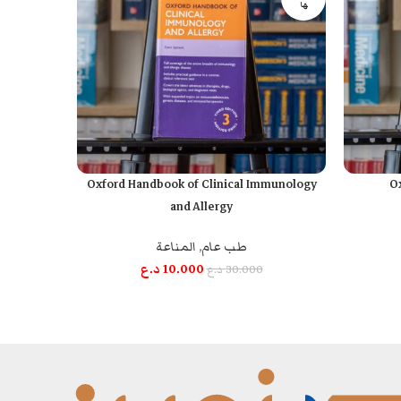
ها
logy 2021
Oxford Handbook of Clinical Immunology
Ox
قراءة المزيد
قراءة المزيد
and Allergy
طب عام
,
المناعة
طب
10.000
د.ع
30.000
د.ع