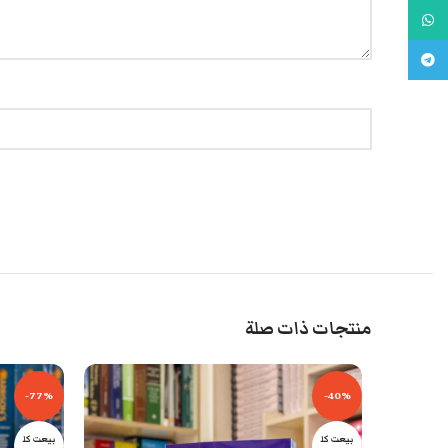
واتس اب
تليجرام
منتجات ذات صلة
-77%
-40%
بيعت كل
بيعت كل