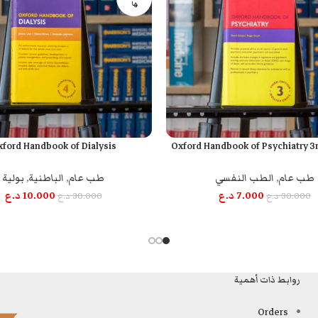
ها
ford Handbook of Dialysis
Oxford Handbook of Psychiatry 3r
قراءة المزيد
طب عام
,
الطب النفسي
طب عام
,
الباطنية
,
بولية
7.000
د.ع
10.000
د.ع
30.000
د.ع
30.000
د.ع
روابط ذات أهمية
Orders