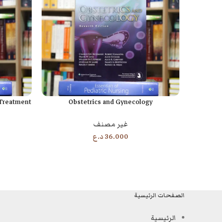
Treatment
Obstetrics and Gynecology
إضافة إلى السلة
إضافة إلى السل
غير مصنف
36.000
د.ع
الصفحات الرئيسية
الرئيسية