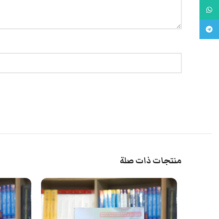
واتس اب
تليجرام
منتجات ذات صلة