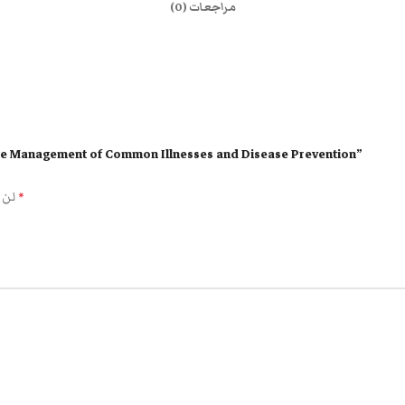
مراجعات (0)
كن أول من يقيم “agement of Common Illnesses and Disease Prevention
الحقول الإلزامية مشار إليها بـ
لن 
*