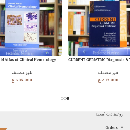
bl Atlas of Clinical Hematology
CURRENT GERIATRIC Diagnosis & 
ة
قراءة المزيد
غير مصنف
غير مصنف
17.000
د.ع
35.000
د.ع
روابط ذات أهمية
Orders