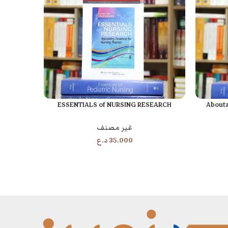
Twelfth
ESSENTIALS of NURSING RESEARCH
Abouta
إضافة إلى السلة
إضافة إلى السل
غير مصنف
35.000
د.ع