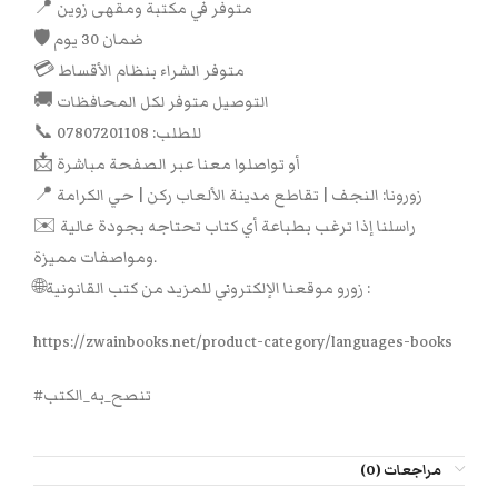
📍 متوفر في مكتبة ومقهى زوين
🛡 ضمان 30 يوم
💳 متوفر الشراء بنظام الأقساط
🚚 التوصيل متوفر لكل المحافظات
📞 للطلب: 07807201108
📩 أو تواصلوا معنا عبر الصفحة مباشرة
📍 زورونا: النجف | تقاطع مدينة الألعاب ركن | حي الكرامة
✉️ راسلنا إذا ترغب بطباعة أي كتاب تحتاجه بجودة عالية
ومواصفات مميزة.
🌐زورو موقعنا الإلكتروني للمزيد من كتب القانونية :
https://zwainbooks.net/product-category/languages-books
#تنصح_به_الكتب
مراجعات (0)