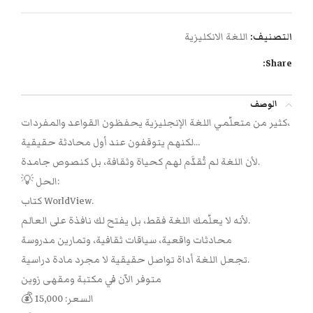
التصنيف:
اللغة الانكليزية
Share:
الوصف
كثير من متعلّمي اللغة الإنجليزية يحفظون القواعد والمفردات،
لكنهم يتوقفون عند أول محادثة حقيقية…
لأن اللغة لم تُقدَّم لهم كحياة وثقافة، بل كنصوص جامدة.
💡 الحل:
كتاب WorldView.
لأنه لا يعلّمك اللغة فقط، بل يفتح لك نافذة على العالم.
محادثات واقعية، سياقات ثقافية، وتمارين مدروسة
تجعل اللغة أداة تواصل حقيقية لا مجرد مادة دراسية.
متوفر الآن في مكتبة ومقهى زوين
💰 السعر: 15,000