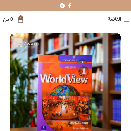
0
القائمة
0
د.ع