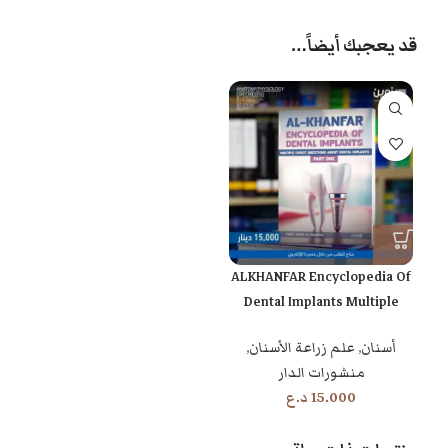
قد يعجبك أيضاً…
ALKHANFAR Encyclopedia Of
Dental Implants Multiple
Choice Questions About
أسنان
,
علم زراعة الأسنان
,
Dental Implants Part 1
منشورات الدار
15.000
د.ع