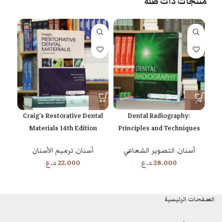
منتجات ذات صلة
s at
Craig’s Restorative Dental
Dental Radiography:
Materials 14th Edition
Principles and Techniques
5th Edition
أسنان
,
ترميم الأسنان
أسنان
,
التصوير الشعاعي
22.000
د.ع
28.000
د.ع
الصفحات الرئيسية