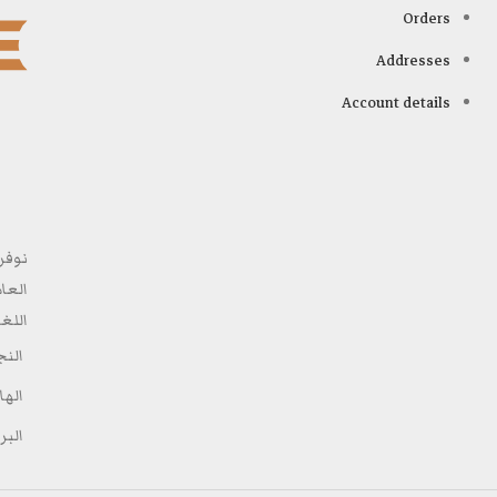
Orders
Addresses
Account details
نوفر
العا
اللغ
الن
الهاتف: 8
البريد: oks.net