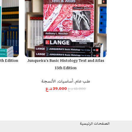
th Edition
Junqueira’s Basic Histology Text and Atlas
إضافة إلى السلة
قراءة المزيد
15th Edition
طب عام
,
أساسيات
,
الأنسجة
39.000
د.ع
65.000
د.ع
الصفحات الرئيسية