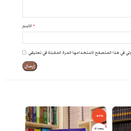
الاسم
*
-53%
-40%
بيعت كل