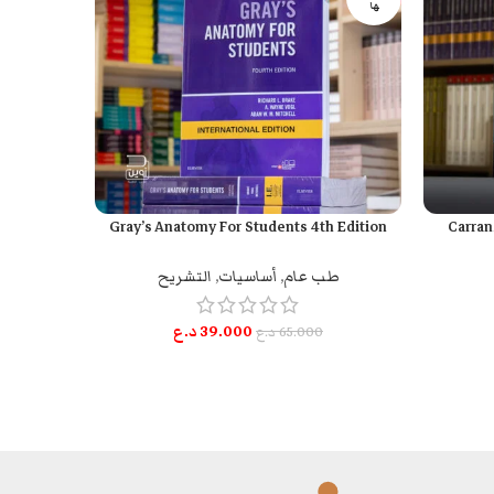
ها
of Surgery
Gray’s Anatomy For Students 4th Edition
Carran
قراءة المزيد
إضافة إلى السل
طب عام
,
أساسيات
,
التشريح
الج
39.000
د.ع
65.000
د.ع