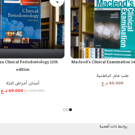
ها
za Clinical Periodontology 12th
Macleod’s Clinical Examination 14
قراءة المزيد
edition
طب عام
,
الباطنية
40.000
د.ع
أسنان
,
أمراض اللثة
69.000
د.ع
205.000
د.ع
روابط ذات أهمية