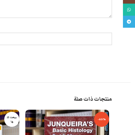
واتس اب
تليجرام
منتجات ذات صلة
بيعت كل
-40%
ها