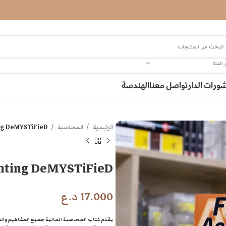
 الفئة
ورات الدار
تواصل معنا
الهندسة
الرئيسية
المحاسبة
ing DeMYSTiFieD
unting DeMYSTiFieD
17.000
د.ع
يقدم كتاب المحاسبة المالية جميع المفاهيم وال