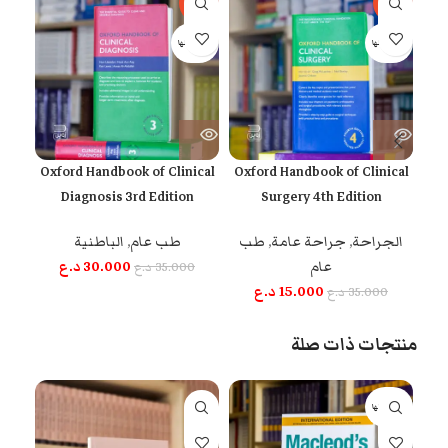
-17%
-14%
-57%
بيعت كلها
بيعت كلها
بيعت 
ical
Oxford Handbook of Clinical
Oxford Handbook of Clinical
on
Diagnosis 3rd Edition
Surgery 4th Edition
الجراحة
,
جراحة عامة
,
طب
طب عام
,
الباطنية
طب
عام
30.000
د.ع
35.000
د.ع
0
15.000
د.ع
35.000
د.ع
منتجات ذات صلة
بيعت كلها