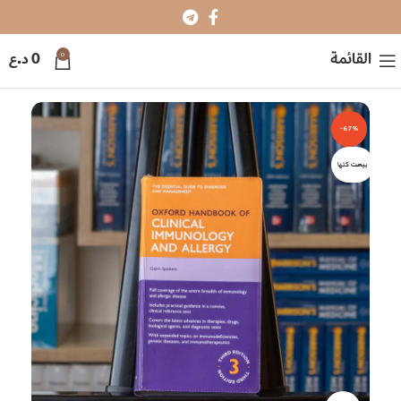
0
القائمة
0
د.ع
-67%
بيعت كلها