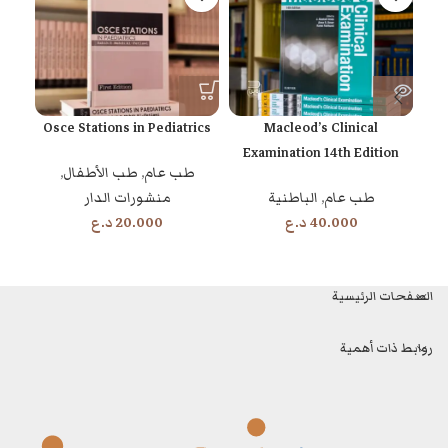
omy
Osce Stations in Pediatrics
Macleod’s Clinical
Examination 14th Edition
طب عام
,
طب الأطفال
,
طب عام
,
الباطنية
منشورات الدار
طب
40.000
د.ع
20.000
د.ع
الصفحات الرئيسية
روابط ذات أهمية