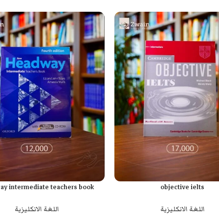
y intermediate teachers book
objective ielts
ة
إضافة إلى السلة
اللغة الانكليزية
اللغة الانكليزية