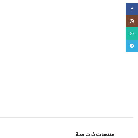
فيسبوك
انستجرام
واتس اب
تليجرام
منتجات ذات صلة