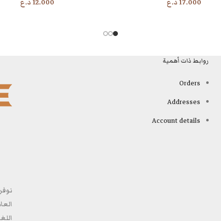
17.000
د.ع
12.000
د.ع
روابط ذات أهمية
Orders
Addresses
Account details
نوفر
العا
اللغ