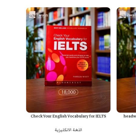
dioms
Check Your English Vocabulary for IELTS
headwa
إضافة إلى السلة
إضافة إلى السل
اللغة الانكليزية