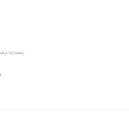
✉️ راسلنا إذا ترغب بطباعة أي كتاب تحتاجه بجودة عالية ومواصفات مميزة.
s