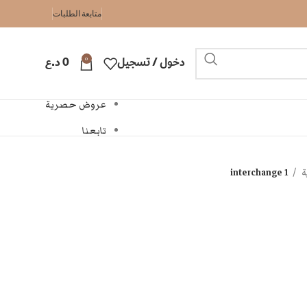
متابعة الطلبات
0
دخول / تسجيل
0
د.ع
عروض حصرية
تابعنا
ية
interchange 1