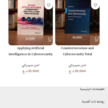
Applying Artificial
Counterterrorism and
 a
Intelligence in Cybersecurity
Cybersecurity Total
ld
Analytics and Cyber Threat
Information Awareness —
امن سيبراني
امن سيبراني
Detection
Third Edition
32.000
د.ع
21.000
د.ع
الصفحات الرئيسية
روابط ذات أهمية