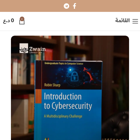
0
القائمة
0
د.ع