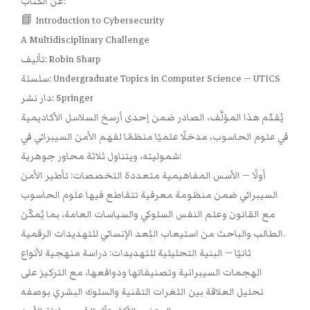
عن الكتاب:
📘 Introduction to Cybersecurity
A Multidisciplinary Challenge
تأليف: Robin Sharp
سلسلة: Undergraduate Topics in Computer Science — UTICS
دار نشر: Springer
يُقدّم هذا المؤلَّف، الصادر ضمن إحدى أرسخ السلاسل الأكاديمية
في علوم الحاسوب، مدخلًا علميًا منظمًا لفهم الأمن السيبراني في
شموليته، ويتناول ثلاثة محاور جوهرية:
أولًا — الأسس المفاهيمية متعددة التخصصات: تأطير الأمن
السيبراني ضمن منظومة معرفية تتقاطع فيها علوم الحاسوب
مع القانون وعلم النفس السلوكي والسياسات العامة، بما يُمكّن
الطالب والباحث من استيعاب البُعد الإنساني للتهديدات الرقمية.
ثانيًا — البنية التحليلية للتهديدات: دراسة منهجية لأنواع
الهجمات السيبرانية وتصنيفاتها ودوافعها، مع التركيز على
تحليل العلاقة بين الثغرات التقنية والسلوك البشري بوصفه