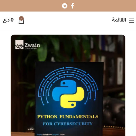
0
القائمة
0
د.ع