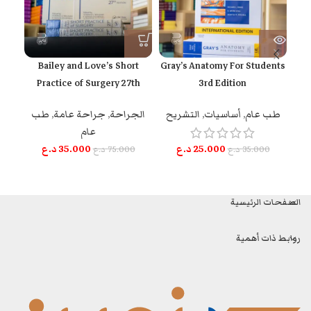
ysis
Bailey and Love’s Short
Gray’s Anatomy For Students
Practice of Surgery 27th
3rd Edition
ط
Edition
طب عام
,
أساسيات
,
التشريح
الجراحة
,
جراحة عامة
,
طب
0
عام
25.000
د.ع
35.000
د.ع
35.000
د.ع
75.000
د.ع
الصفحات الرئيسية
روابط ذات أهمية