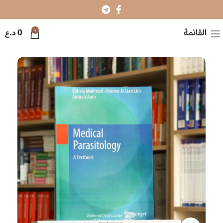
0
القائمة
0
د.ع