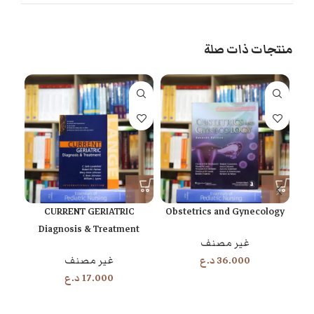
منتجات ذات صلة
NG
CURRENT GERIATRIC
Obstetrics and Gynecology
Diagnosis & Treatment
غير مصنف
36.000
د.ع
غير مصنف
17.000
د.ع