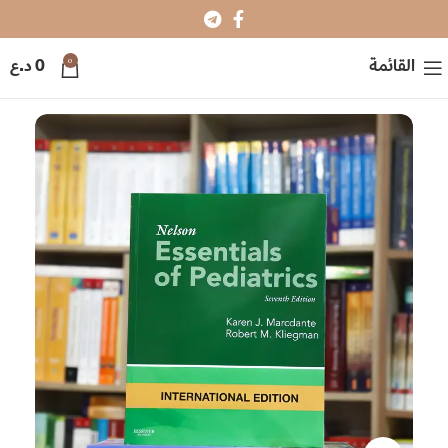
0
القائمة
0
د.ع