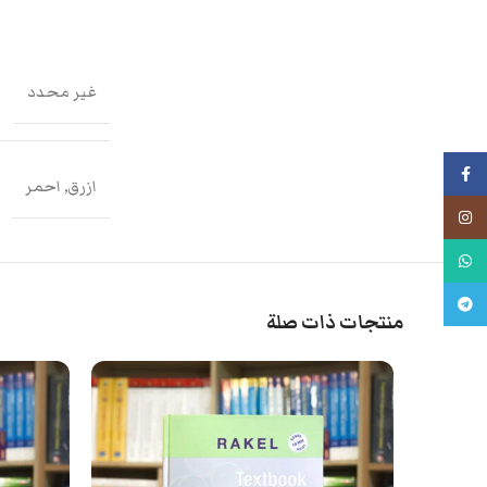
غير محدد
فيسبوك
ازرق, احمر
انستجرام
واتس اب
تليجرام
منتجات ذات صلة