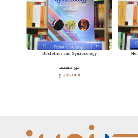
ON)
Obstetrics and Gynaecology
Nel
إضافة إلى السلة
إضافة إلى السل
غير مصنف
25.000
د.ع