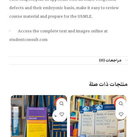
defects and their embryonic basis, make it easy to review
course material and prepare for the USMLE.
· Access the complete text and images online at
studentconsult.com
مراجعات (0)
منتجات ذات صلة
-53%
-67%
بيعت 
بيعت كلها