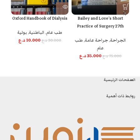
an
Oxford Handbook of Dialysis
Bailey and Love’s Short
Practice of Surgery 27th
طب عام
,
الباطنية
,
بولية
Edition
10.000
د.ع
طب
الجراحة
,
جراحة عامة
,
طب
30.000
د.ع
عام
35.000
د.ع
75.000
د.ع
الصفحات الرئيسية
روابط ذات أهمية