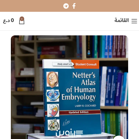
0
القائمة
0
د.ع