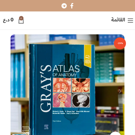
0
القائمة
0
د.ع
-29%