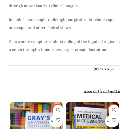
through
more than 270 clinical images
Include laparoscopic, radiologic, surgical, ophthalmoscopic,
otoscopic, and other clinical views
Gain
a more complete understanding of the inguinal region in
women
through a brand-new, large-format illustration
مراجعات (0)
منتجات ذات صلة
77%
-29%
-31%
بيعت كلها
بيعت كلها
بيعت 