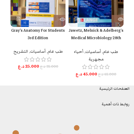
Gray’s Anatomy For Students
Jawetz, Melnick & Adelberg’s
n
3rd Edition
Medical Microbiology 28th
Edition
طب عام
,
أساسيات
,
التشريح
ط
طب عام
,
أساسيات
,
أحياء
مجهرية
25.000
د.ع
35.000
د.ع
45.000
د.ع
65.000
د.ع
الصفحات الرئيسية
روابط ذات أهمية