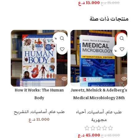
15.000
د.ع
35.000
د.ع
منتجات ذات صلة
-31%
بيعت كلها
بيعت 
بيعت كلها
How it Works: The Human
Jawetz, Melnick & Adelberg’s
tion
Body
Medical Microbiology 28th
Edition
طب عام
,
أساسيات
,
التشريح
الج
طب عام
,
أساسيات
,
أحياء
11.000
د.ع
مجهرية
45.000
د.ع
65.000
د.ع