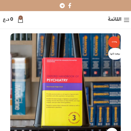
0
القائمة
0
د.ع
-77%
بيعت كلها