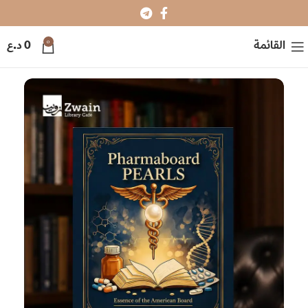
0
القائمة
0
د.ع