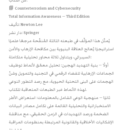
عن الكتاب:
📘 Counterterrorism and Cybersecurity
Total Information Awareness — Third Edition
تأليف: Newton Lee
دار نشر: Springer
يُمثّل هذا المؤلَّف في طبعته الثالثة المُنقّحة مرجعًا علميًا
استراتيجيًا يُعالج العلاقة البنيوية بين مكافحة الإرهاب والأمن
السيبراني، ويتناول ثلاثة محاور تحليلية متكاملة:
أولًا — بنية التهديد الهجين: تحليل معمّق لأنماط توظيف
الجماعات الإرهابية للفضاء الرقمي في التجنيد والتمويل وشنّ
الهجمات على البنى التحتية الحيوية، مع رصد التطور النوعي
لهذه الأنماط عبر الطبعات المتعاقبة للكتاب.
ثانيًا — منهجية الوعي الشامل بالمعلومات: استعراض الأطر
الاستخباراتية والتحليلية القائمة على تكامل مصادر البيانات
الضخمة ورصد التهديدات في الزمن الحقيقي، مع مناقشة
الإشكاليات الأخلاقية والقانونية المرتبطة بمنظومات المراقبة