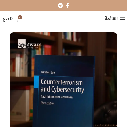
0
القائمة
0
د.ع