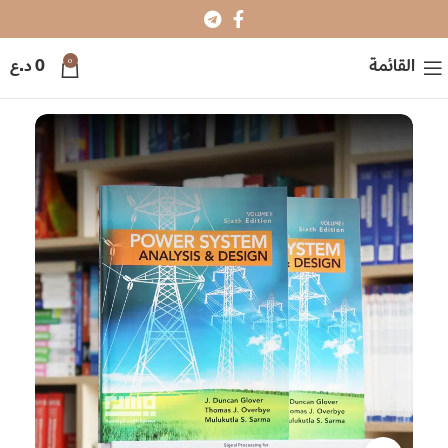
0
القائمة
0
د.ع