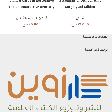
:
Clinical Cases in Restorative
Essentials of Orthognathic
nd
and Reconstructive Dentistry
Surgery 3rd Edition
أسنان
أسنان
,
ترميم الأسنان
22.000
د.ع
20.000
د.ع
الصفحات الرئيسية
روابط ذات أهمية