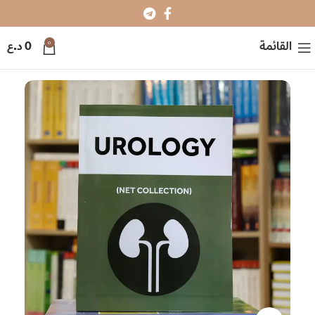
0
القائمة
0
د.ع