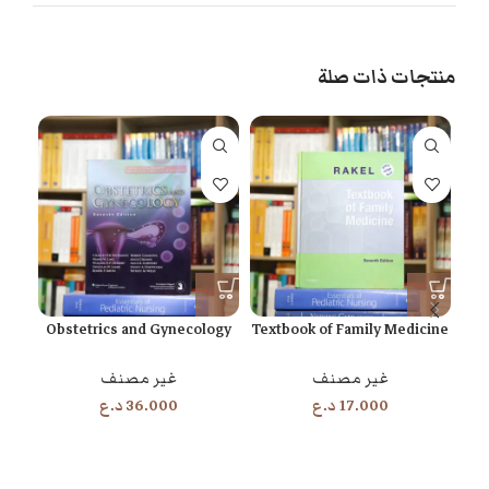
منتجات ذات صلة
e in
Obstetrics and Gynecology
Textbook of Family Medicine
غير مصنف
غير مصنف
17.000
د.ع
36.000
د.ع