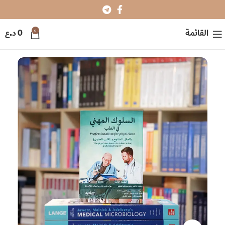
0
القائمة
0
د.ع