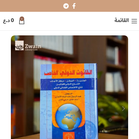
0
القائمة
0
د.ع