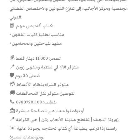
الجنسية ومركز الأجانب، إلى تنازع القوانين والاختصاص القضائي
الدولي.
📘 كتاب أكاديمي مهم:
• مناسب لطلبة كليات القانون
• مفيد للباحثين والمحامين
💰 السعر: 11,000 دينار فقط
📍 متوفر الآن في مكتبة ومقهى زوين
🛡 ضمان 30 يوم
💳 متوفر الشراء بنظام الأقساط
🚚 التوصيل متوفر لكل المحافظات
📞 للطلب: 07807201108
📩 أو تواصلوا معنا عبر الصفحة مباشرة
📍 زورونا: النجف | تقاطع مدينة الألعاب ركن | حي الكرامة
✉️ راسلنا إذا ترغب بطباعة أي كتاب تحتاجه بجودة عالية
ومواصفات مميزة.