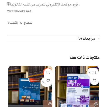
🌐زورو موقعنا الإلكتروني للمزيد من كتب القانونية :
Zwainbooks.net
#تنصح_به_الكتب
مراجعات (0)
منتجات ذات صلة
بيعت كلها
-66%
-29%
بيعت كلها
بيعت 