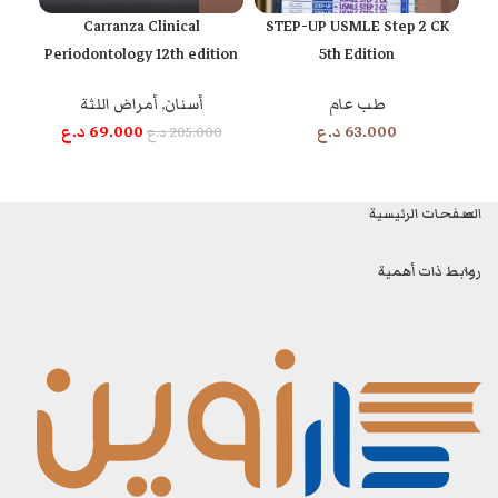
ents
Carranza Clinical
STEP-UP USMLE Step 2 CK
Periodontology 12th edition
5th Edition
طب عام
أسنان
,
أمراض اللثة
طب
63.000
د.ع
69.000
د.ع
205.000
د.ع
0
الصفحات الرئيسية
روابط ذات أهمية