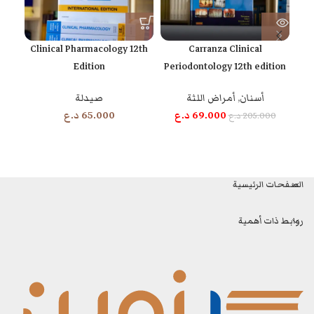
t
Clinical Pharmacology 12th
Carranza Clinical
th
Edition
Periodontology 12th edition
أسنان
,
أمراض اللثة
صيدلة
الج
69.000
د.ع
65.000
د.ع
205.000
د.ع
0
الصفحات الرئيسية
روابط ذات أهمية