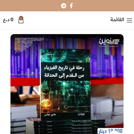
0
القائمة
0
د.ع