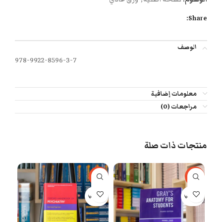
Share:
الوصف
978-9922-8596-3-7
معلومات إضافية
مراجعات (0)
منتجات ذات صلة
-40%
-77%
بيعت 
بيعت كلها
بيعت كلها