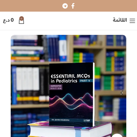
0
القائمة
0
د.ع