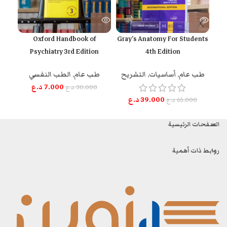
Oxford Handbook of
Gray’s Anatomy For Students
tion
Psychiatry 3rd Edition
4th Edition
طب عام
,
أساسيات
,
التشريح
طب عام
,
الطب النفسي
الج
7.000
د.ع
30.000
د.ع
39.000
د.ع
65.000
د.ع
الصفحات الرئيسية
روابط ذات أهمية