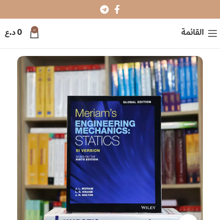
0
القائمة
0
د.ع