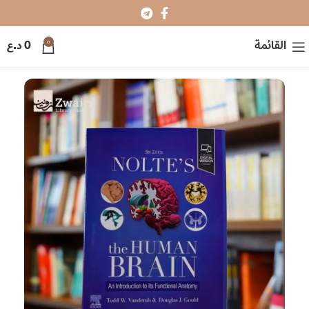
0
القائمة
0
د.ع