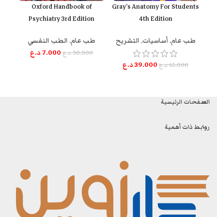
ysis
Oxford Handbook of
Gray’s Anatomy For Students
Psychiatry 3rd Edition
4th Edition
ط
طب عام
,
أساسيات
,
التشريح
طب عام
,
الطب النفسي
0
7.000
د.ع
30.000
د.ع
39.000
د.ع
65.000
د.ع
الصفحات الرئيسية
روابط ذات أهمية